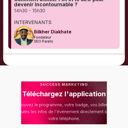
devenir Incontournable ?
14h30 - 15h30
INTERVENANTS
Bilkher Diakhate
Fondateur
SEO Pareto
SUCCESS MARKETING
Téléchargez l'application
Retrouvez le programme, votre badge, vos billets et
toutes les infos de l'événement directement sur
votre téléphone.