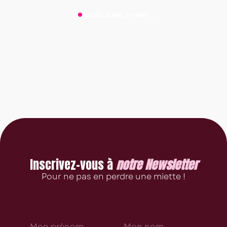
Application à venir
Inscrivez-vous à
notre Newsletter
Pour ne pas en perdre une miette !
N