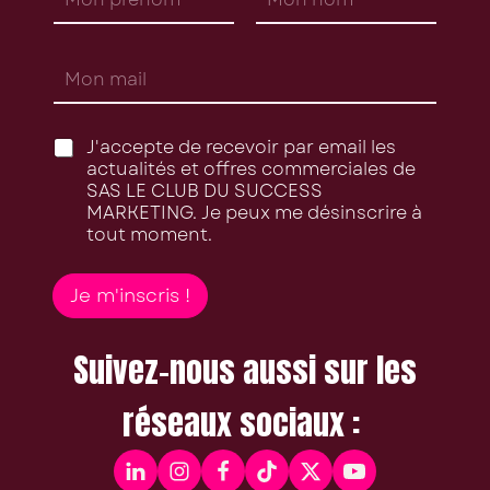
o
m
Prénom
Nom
p
E
r
m
é
a
n
i
o
C
J'accepte de recevoir par email les
l
m
a
actualités et offres commerciales de
*
*
s
SAS LE CLUB DU SUCCESS
e
MARKETING. Je peux me désinscrire à
s
tout moment.
à
c
o
Je m'inscris !
c
h
e
Suivez-nous aussi sur les
r
*
réseaux sociaux :